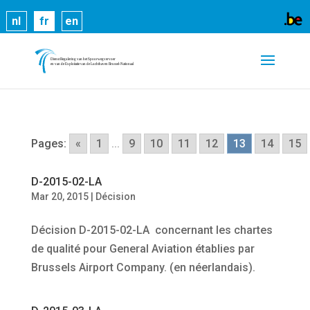
Les cookies nous permettent de vous proposer nos
nl
fr
en
services plus facilement. En utilisant nos services,
vous nous donnez expressément votre accord pour
exploiter ces cookies.
En savoir plus
OK
Pages:
«
1
...
9
10
11
12
13
14
15
D-2015-02-LA
Mar 20, 2015
|
Décision
Décision D-2015-02-LA concernant les chartes
de qualité pour General Aviation établies par
Brussels Airport Company. (en néerlandais).