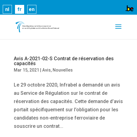
Les cookies nous permettent de vous proposer nos
nl
fr
en
services plus facilement. En utilisant nos services,
vous nous donnez expressément votre accord pour
exploiter ces cookies.
En savoir plus
OK
Avis A-2021-02-S Contrat de réservation des
capacités
Mar 15, 2021
|
Avis
,
Nouvelles
Le 29 octobre 2020, Infrabel a demandé un avis
au Service de Régulation sur le contrat de
réservation des capacités. Cette demande d’avis
portait spécifiquement sur l’obligation pour les
candidates non-entreprise ferroviaire de
souscrire un contrat...