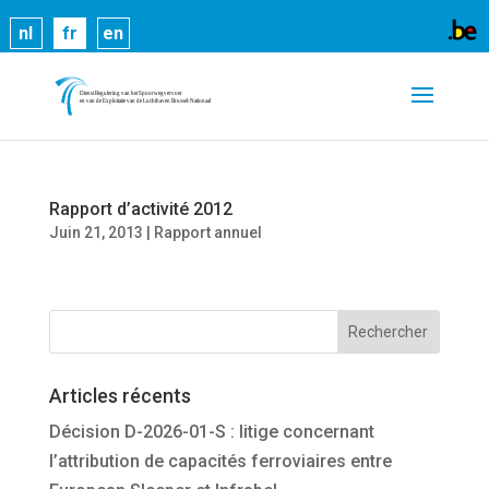
Les cookies nous permettent de vous proposer nos
nl
fr
en
services plus facilement. En utilisant nos services,
vous nous donnez expressément votre accord pour
exploiter ces cookies.
En savoir plus
OK
Rapport d’activité 2012
Juin 21, 2013
|
Rapport annuel
Articles récents
Décision D-2026-01-S : litige concernant
l’attribution de capacités ferroviaires entre