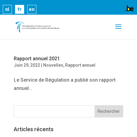
Les cookies nous permettent de vous proposer nos
nl
fr
en
services plus facilement. En utilisant nos services,
vous nous donnez expressément votre accord pour
exploiter ces cookies.
En savoir plus
OK
Rapport annuel 2021
Juin 29, 2022
|
Nouvelles
,
Rapport annuel
Le Service de Régulation a publié son rapport
annuel...
Articles récents