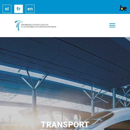
Les cookies nous permettent de vous proposer nos
nl
fr
en
services plus facilement. En utilisant nos services,
vous nous donnez expressément votre accord pour
exploiter ces cookies.
En savoir plus
OK
TRANSPORT