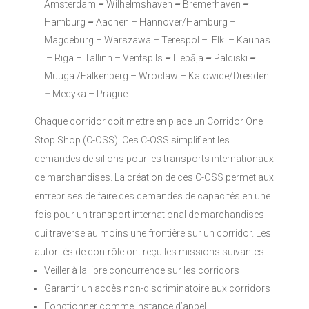
Amsterdam
–
Wilhelmshaven
–
Bremerhaven
–
Hamburg
–
Aachen – Hannover/Hamburg –
Magdeburg – Warszawa – Terespol – Elk – Kaunas
– Riga – Tallinn – Ventspils
–
Liepāja
–
Paldiski
–
Muuga /Falkenberg – Wroclaw – Katowice/Dresden
–
Medyka – Prague.
Chaque corridor doit mettre en place un Corridor One
Stop Shop (C-OSS). Ces C-OSS simplifient les
demandes de sillons pour les transports internationaux
de marchandises. La création de ces C-OSS permet aux
entreprises de faire des demandes de capacités en une
fois pour un transport international de marchandises
qui traverse au moins une frontière sur un corridor. Les
autorités de contrôle ont reçu les missions suivantes:
Veiller à la libre concurrence sur les corridors
Garantir un accès non-discriminatoire aux corridors
Fonctionner comme instance d’appel