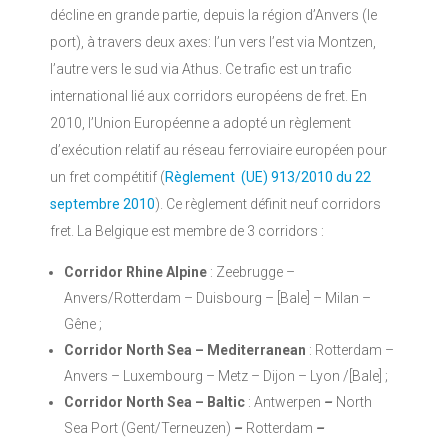
décline en grande partie, depuis la région d’Anvers (le
port), à travers deux axes: l’un vers l’est via Montzen,
l’autre vers le sud via Athus. Ce trafic est un trafic
international lié aux corridors européens de fret. En
2010, l’Union Européenne a adopté un règlement
d’exécution relatif au réseau ferroviaire européen pour
un fret compétitif (
Règlement
(UE) 913/2010 du 22
septembre 2010
). Ce règlement définit neuf corridors
fret. La Belgique est membre de 3 corridors :
Corridor Rhine Alpine
: Zeebrugge –
Anvers/Rotterdam – Duisbourg – [Bale] – Milan –
Gêne ;
Corridor North Sea – Mediterranean
: Rotterdam –
Anvers – Luxembourg – Metz – Dijon – Lyon /[Bale] ;
Corridor North Sea – Baltic
: Antwerpen
–
North
Sea Port (Gent/Terneuzen)
–
Rotterdam
–