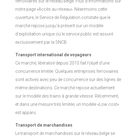
Suivi du marché -
Suivi du marché -
marché ferroviaire
marché ferroviare
ferroviaires sur le réseau belge. Plus d’informations sur
Chiffre d'affaire du
nouveau service
relations
notre page «Accès au réseau». Néanmoins cette
Monitoring du
Monitoring du
Suivi du marché -
Notification d'un
Suivi du marché -
ouverture, le Service de Régulation constate que le
marché repose jusqu’à présent sur un modèle
d’exploitation unique où le service public est assuré
exclusivement par la SNCB.
Transport international de voyageurs
Ce marché, libéralisé depuis 2010 fait l’objet d’une
concurrence limitée. Quelques entreprises ferroviaires
sont actives avec peu de concurrence sur des lignes de
même destinations. Ce marché repose actuellement
sur le modèle des trains à grande vitesse. Récemment,
et dans une mesure très limitée, un modèle «Low cost»
est apparu.
Transport de marchandises
Le transport de marchandises sur le réseau belge se