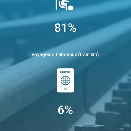
81
%
voyageurs nationaux (train km)
6
%