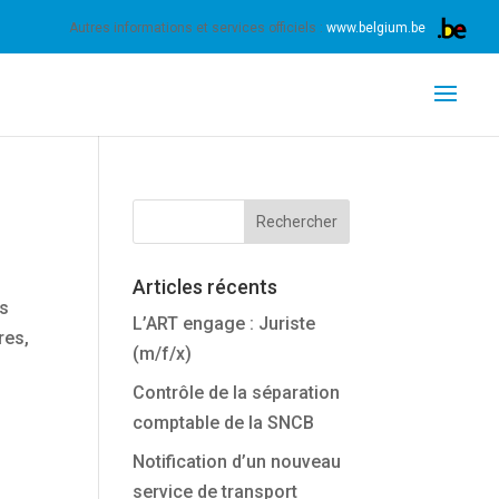
nnez expressément votre accord pour exploiter ces
Autres informations et services officiels :
www.belgium.be
Articles récents
es
L’ART engage : Juriste
res,
(m/f/x)
Contrôle de la séparation
comptable de la SNCB
Notification d’un nouveau
service de transport