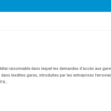
es plus facilement. En utilisant nos services, vous nous do
cookies.
En savoir plus
OK
délai raisonnable dans lequel les demandes d’accès aux gar
 dans lesdites gares, introduites par les entreprises ferroviai
16...