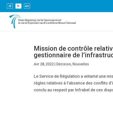
Les cookies nous permettent de vous proposer nos servic
nl
fr
en
Mission de contrôle relativ
gestionnaire de l’infrastru
Avr 28, 2022
|
Décision
,
Nouvelles
Le Service de Régulation a entamé une missi
règles relatives à l’absence des conflits d’
conclu au respect par Infrabel de ces dispo