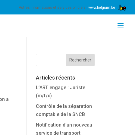
nnez expressément votre accord pour exploiter ces
Autres informations et services officiels :
www.belgium.be
Articles récents
L’ART engage : Juriste
(m/f/x)
ion a
Contrôle de la séparation
comptable de la SNCB
Notification d’un nouveau
service de transport