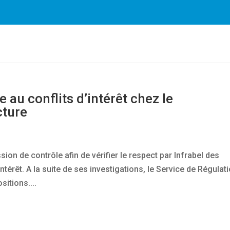
es plus facilement. En utilisant nos services, vous nous do
cookies.
En savoir plus
OK
e au conflits d’intérêt chez le
cture
on de contrôle afin de vérifier le respect par Infrabel des
intérêt. A la suite de ses investigations, le Service de Régulat
sitions....