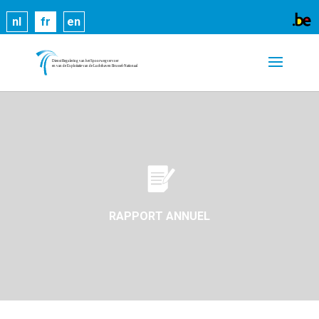
Les cookies nous permettent de vous proposer nos
nl
fr
en
services plus facilement. En utilisant nos services,
vous nous donnez expressément votre accord pour
exploiter ces cookies.
En savoir plus
OK
RAPPORT ANNUEL