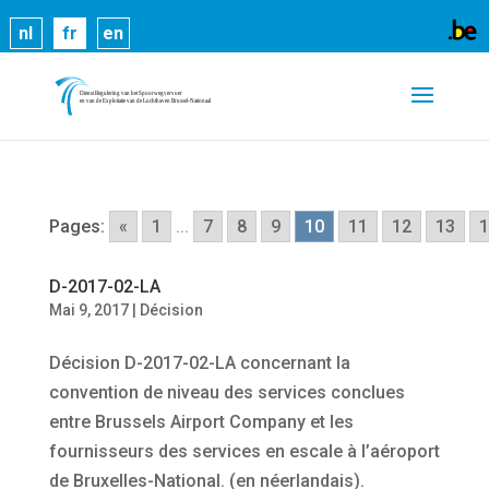
Les cookies nous permettent de vous proposer nos
nl
fr
en
services plus facilement. En utilisant nos services,
vous nous donnez expressément votre accord pour
exploiter ces cookies.
En savoir plus
OK
Pages:
«
1
...
7
8
9
10
11
12
13
1
D-2017-02-LA
Mai 9, 2017
|
Décision
Décision D-2017-02-LA concernant la
convention de niveau des services conclues
entre Brussels Airport Company et les
fournisseurs des services en escale à l’aéroport
de Bruxelles-National. (en néerlandais).