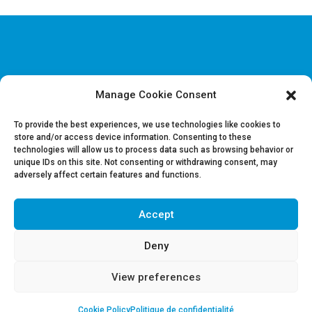
Manage Cookie Consent
Disclaimer & Informations juridiques
Politique de confidentialité
To provide the best experiences, we use technologies like cookies to
store and/or access device information. Consenting to these
technologies will allow us to process data such as browsing behavior or
Offres d’emploi
unique IDs on this site. Not consenting or withdrawing consent, may
Contactez-nous
adversely affect certain features and functions.
Accept
Suivez-nous sur LinkedIn
Deny
View preferences
Cookie Policy
Politique de confidentialité
Copyright 2018 | REGUL | Powered by
The Crew Communication