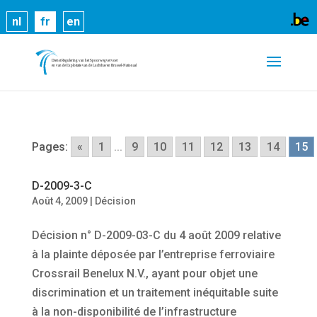
Les cookies nous permettent de vous proposer nos
nl
fr
en
services plus facilement. En utilisant nos services,
vous nous donnez expressément votre accord pour
exploiter ces cookies.
En savoir plus
OK
Pages:
«
1
...
9
10
11
12
13
14
15
D-2009-3-C
Août 4, 2009
|
Décision
Décision n° D-2009-03-C du 4 août 2009 relative
à la plainte déposée par l’entreprise ferroviaire
Crossrail Benelux N.V., ayant pour objet une
discrimination et un traitement inéquitable suite
à la non-disponibilité de l’infrastructure