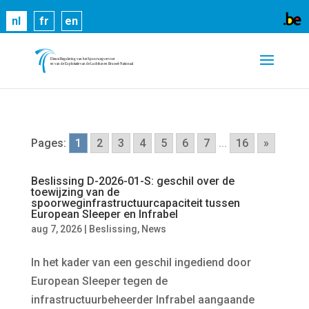
Cookies helpen ons bij het leveren van onze
nl
fr
en
diensten. Door gebruik te maken van onze diensten,
gaat u akkoord met ons gebruik van cookies.
Meer
informatie
OK
Pages:
1
2
3
4
5
6
7
...
16
»
Beslissing D-2026-01-S: geschil over de
toewijzing van de
spoorweginfrastructuurcapaciteit tussen
European Sleeper en Infrabel
aug 7, 2026
|
Beslissing
,
News
In het kader van een geschil ingediend door
European Sleeper tegen de
infrastructuurbeheerder Infrabel aangaande