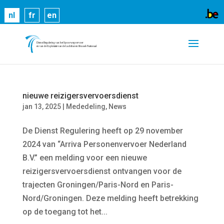
Cookies helpen ons bij het leveren van onze
nl
fr
en
diensten. Door gebruik te maken van onze diensten,
gaat u akkoord met ons gebruik van cookies.
Meer
informatie
OK
nieuwe reizigersvervoersdienst
jan 13, 2025
|
Mededeling
,
News
De Dienst Regulering heeft op 29 november
2024 van “Arriva Personenvervoer Nederland
B.V.” een melding voor een nieuwe
reizigersvervoersdienst ontvangen voor de
trajecten Groningen/Paris-Nord en Paris-
Nord/Groningen. Deze melding heeft betrekking
op de toegang tot het...