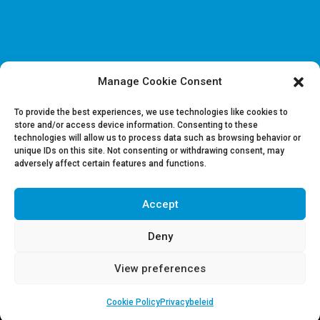
Manage Cookie Consent
Disclaimer & Juridische Informatie
Cookie & Privacy policy
To provide the best experiences, we use technologies like cookies to
store and/or access device information. Consenting to these
technologies will allow us to process data such as browsing behavior or
Vacatures
unique IDs on this site. Not consenting or withdrawing consent, may
Contacteer ons
adversely affect certain features and functions.
Accept
Volg ons op LinkedIn
Deny
View preferences
Cookie Policy
Privacybeleid
Copyright 2018 | REGUL | Powered by
The Crew Communication