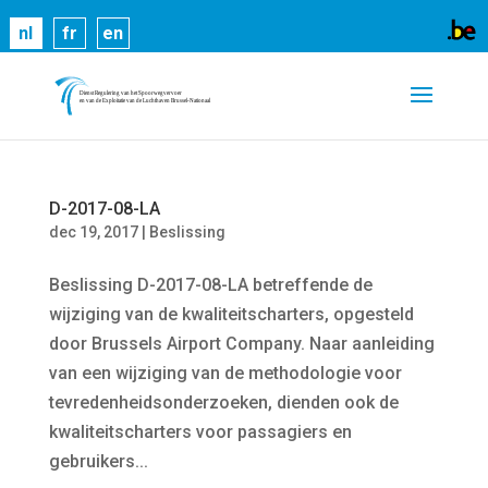
Cookies helpen ons bij het leveren van onze
nl
fr
en
diensten. Door gebruik te maken van onze diensten,
gaat u akkoord met ons gebruik van cookies.
Meer
informatie
OK
D-2017-08-LA
dec 19, 2017
|
Beslissing
Beslissing D-2017-08-LA betreffende de
wijziging van de kwaliteitscharters, opgesteld
door Brussels Airport Company. Naar aanleiding
van een wijziging van de methodologie voor
tevredenheidsonderzoeken, dienden ook de
kwaliteitscharters voor passagiers en
gebruikers...