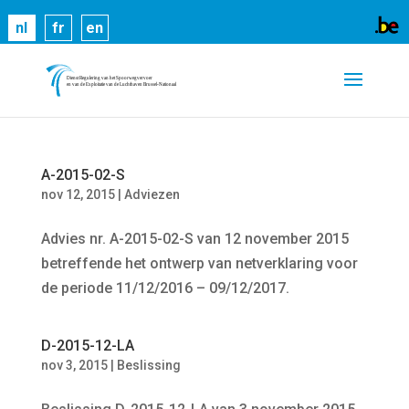
Cookies helpen ons bij het leveren van onze
nl
fr
en
diensten. Door gebruik te maken van onze diensten,
gaat u akkoord met ons gebruik van cookies.
Meer
informatie
OK
A-2015-02-S
nov 12, 2015
|
Adviezen
Advies nr. A-2015-02-S van 12 november 2015
betreffende het ontwerp van netverklaring voor
de periode 11/12/2016 – 09/12/2017.
D-2015-12-LA
nov 3, 2015
|
Beslissing