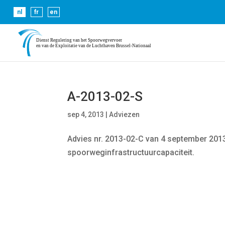
Cookies helpen ons bij het leveren van onze diensten. 
nl
fr
en
A-2013-02-S
sep 4, 2013
|
Adviezen
Advies nr. 2013-02-C van 4 september 20
spoorweginfrastructuurcapaciteit.