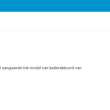
Door gebruik te maken van onze diensten, gaat u akkoord met
13 aangaande het model van kaderakkoord van