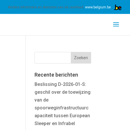
 ons gebruik van cookies.
Meer informatie
OK
Andere informatie en diensten van de overheid:
www.belgium.be
Recente berichten
Beslissing D-2026-01-S:
geschil over de toewijzing
van de
spoorweginfrastructuurc
apaciteit tussen European
Sleeper en Infrabel