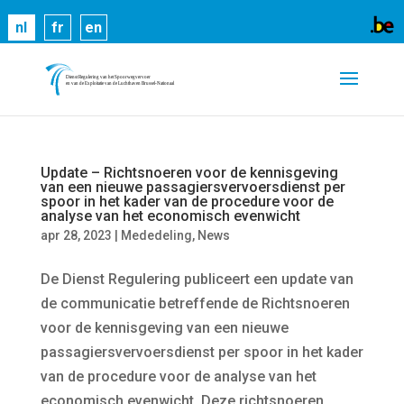
Cookies helpen ons bij het leveren van onze
nl
fr
en
diensten. Door gebruik te maken van onze diensten,
gaat u akkoord met ons gebruik van cookies.
Meer
informatie
OK
Update – Richtsnoeren voor de kennisgeving
van een nieuwe passagiersvervoersdienst per
spoor in het kader van de procedure voor de
analyse van het economisch evenwicht
apr 28, 2023
|
Mededeling
,
News
De Dienst Regulering publiceert een update van
de communicatie betreffende de Richtsnoeren
voor de kennisgeving van een nieuwe
passagiersvervoersdienst per spoor in het kader
van de procedure voor de analyse van het
economisch evenwicht. Deze richtsnoeren