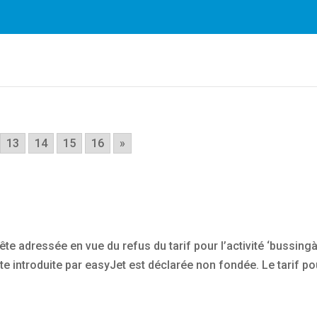
es plus facilement. En utilisant nos services, vous nous do
cookies.
En savoir plus
OK
13
14
15
16
»
e adressée en vue du refus du tarif pour l’activité ‘bussing
te introduite par easyJet est déclarée non fondée. Le tarif po