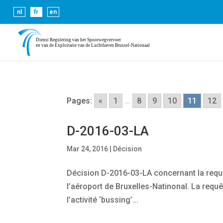
Les cookies nous permettent de vous proposer nos servic
nl
fr
en
Pages:
«
1
...
8
9
10
11
12
D-2016-03-LA
Mar 24, 2016
|
Décision
Décision D-2016-03-LA concernant la requêt
l’aéroport de Bruxelles-Natinonal. La requê
l’activité ‘bussing’...