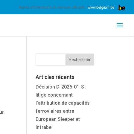
nnez expressément votre accord pour exploiter ces
Autres informations et services officiels :
www.belgium.be
Articles récents
Décision D-2026-01-S :
litige concernant
l’attribution de capacités
à
ferroviaires entre
ur
European Sleeper et
Infrabel