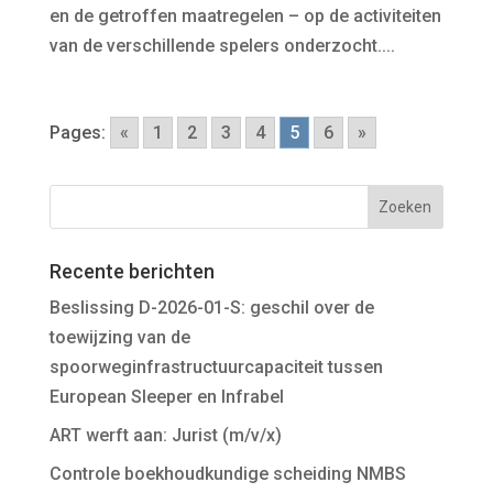
en de getroffen maatregelen – op de activiteiten
van de verschillende spelers onderzocht....
Pages:
«
1
2
3
4
5
6
»
Recente berichten
Beslissing D-2026-01-S: geschil over de
toewijzing van de
spoorweginfrastructuurcapaciteit tussen
European Sleeper en Infrabel
ART werft aan: Jurist (m/v/x)
Controle boekhoudkundige scheiding NMBS