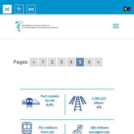
Cookies helpen ons bij het leveren van onze
nl
fr
en
diensten. Door gebruik te maken van onze diensten,
gaat u akkoord met ons gebruik van cookies.
Meer
informatie
OK
Pages:
«
1
2
3
4
5
6
»