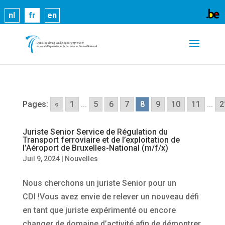
Les cookies nous permettent de vous proposer nos
nl
fr
en
services plus facilement. En utilisant nos services,
vous nous donnez expressément votre accord pour
exploiter ces cookies.
En savoir plus
OK
Pages:
«
1
...
5
6
7
8
9
10
11
...
2
Juriste Senior Service de Régulation du
Transport ferroviaire et de l’exploitation de
l’Aéroport de Bruxelles-National (m/f/x)
Juil 9, 2024
|
Nouvelles
Nous cherchons un juriste Senior pour un
CDI !Vous avez envie de relever un nouveau défi
en tant que juriste expérimenté ou encore
changer de domaine d’activité afin de démontrer