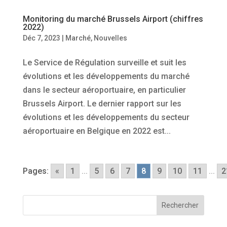
Monitoring du marché Brussels Airport (chiffres
2022)
Déc 7, 2023
|
Marché
,
Nouvelles
Le Service de Régulation surveille et suit les
évolutions et les développements du marché
dans le secteur aéroportuaire, en particulier
Brussels Airport. Le dernier rapport sur les
évolutions et les développements du secteur
aéroportuaire en Belgique en 2022 est...
Pages:
«
1
...
5
6
7
8
9
10
11
...
2