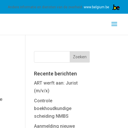
 ons gebruik van cookies.
Meer informatie
OK
Andere informatie en diensten van de overheid:
www.belgium.be
Recente berichten
ART werft aan: Jurist
(m/v/x)
we
Controle
boekhoudkundige
scheiding NMBS
Aanmelding nieuwe