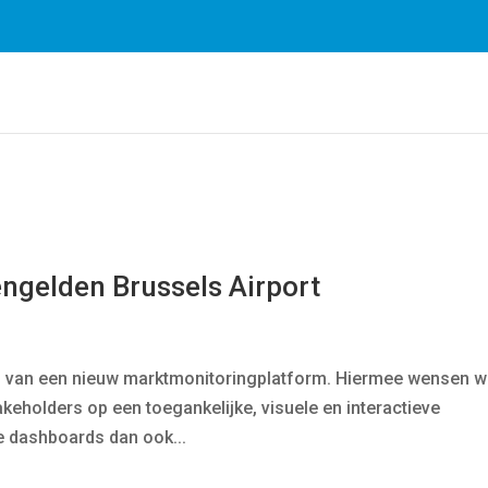
Door gebruik te maken van onze diensten, gaat u akkoord met
ngelden Brussels Airport
en van een nieuw marktmonitoringplatform. Hiermee wensen 
akeholders op een toegankelijke, visuele en interactieve
e dashboards dan ook...