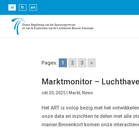
Cookies helpen ons bij het leveren van onze diensten. 
nl
fr
en
Pages:
1
2
3
»
Marktmonitor – Luchthave
okt 20, 2025
|
Markt
,
News
Het ART is volop bezig met het ontwikkel
onze data en inzichten te delen met alle st
manier.Binnenkort komen onze interactiev