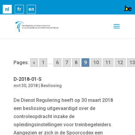
Cookies helpen ons bij het leveren van onze
nl
fr
en
diensten. Door gebruik te maken van onze diensten,
gaat u akkoord met ons gebruik van cookies.
Meer
informatie
OK
Pages:
«
1
...
6
7
8
9
10
11
12
13
D-2018-01-S
mrt 30, 2018
|
Beslissing
De Dienst Regulering heeft op 30 maart 2018
een beslissing uitgevaardigd over de
controleopdracht inzake de
opleidingsinstellingen voor treinbegeleiders.
Aangezien er zich in de Spoorcodex een