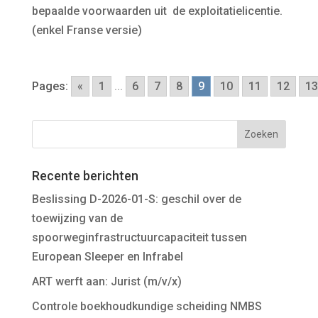
bepaalde voorwaarden uit de exploitatielicentie.
(enkel Franse versie)
Pages:
«
1
...
6
7
8
9
10
11
12
13
Recente berichten
Beslissing D-2026-01-S: geschil over de
toewijzing van de
spoorweginfrastructuurcapaciteit tussen
European Sleeper en Infrabel
ART werft aan: Jurist (m/v/x)
Controle boekhoudkundige scheiding NMBS