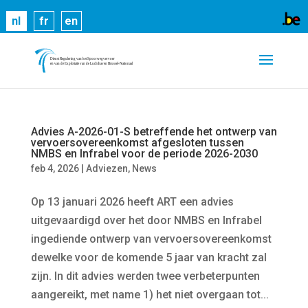
Cookies helpen ons bij het leveren van onze
nl
fr
en
diensten. Door gebruik te maken van onze diensten,
gaat u akkoord met ons gebruik van cookies.
Meer
informatie
OK
Advies A-2026-01-S betreffende het ontwerp van
vervoersovereenkomst afgesloten tussen
NMBS en Infrabel voor de periode 2026-2030
feb 4, 2026
|
Adviezen
,
News
Op 13 januari 2026 heeft ART een advies
uitgevaardigd over het door NMBS en Infrabel
ingediende ontwerp van vervoersovereenkomst
dewelke voor de komende 5 jaar van kracht zal
zijn. In dit advies werden twee verbeterpunten
aangereikt, met name 1) het niet overgaan tot...