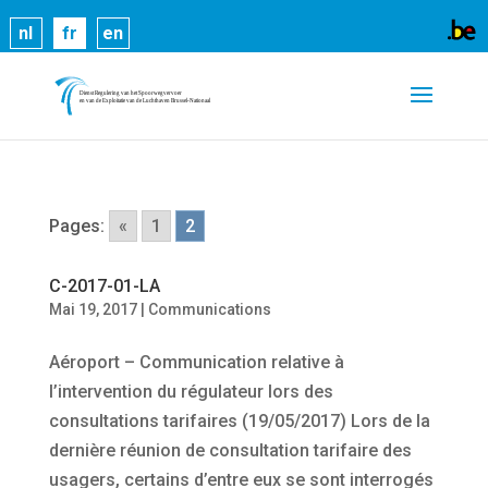
Les cookies nous permettent de vous proposer nos
nl
fr
en
services plus facilement. En utilisant nos services,
vous nous donnez expressément votre accord pour
exploiter ces cookies.
En savoir plus
OK
Pages:
«
1
2
C-2017-01-LA
Mai 19, 2017
|
Communications
Aéroport – Communication relative à
l’intervention du régulateur lors des
consultations tarifaires (19/05/2017) Lors de la
dernière réunion de consultation tarifaire des
usagers, certains d’entre eux se sont interrogés