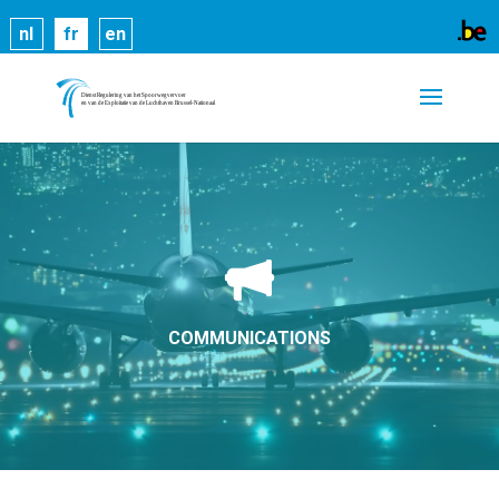
Les cookies nous permettent de vous proposer nos
nl
fr
en
services plus facilement. En utilisant nos services,
vous nous donnez expressément votre accord pour
exploiter ces cookies.
En savoir plus
OK
COMMUNICATIONS