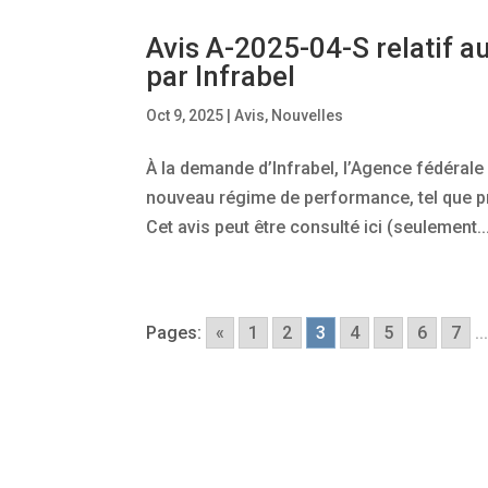
Avis A-2025-04-S relatif 
par Infrabel
Oct 9, 2025
|
Avis
,
Nouvelles
À la demande d’Infrabel, l’Agence fédérale
nouveau régime de performance, tel que p
Cet avis peut être consulté ici (seulement..
Pages:
«
1
2
3
4
5
6
7
..