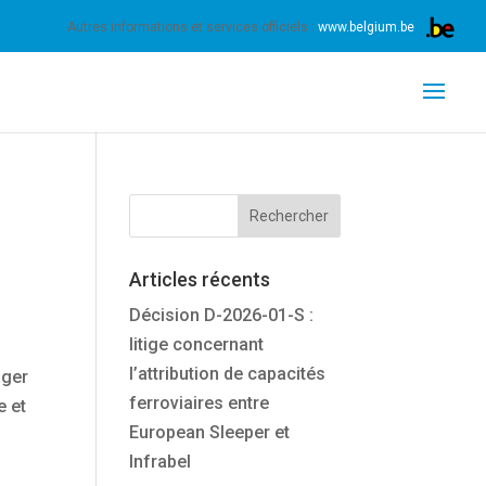
nnez expressément votre accord pour exploiter ces
Autres informations et services officiels :
www.belgium.be
Articles récents
Décision D-2026-01-S :
litige concernant
l’attribution de capacités
ager
ferroviaires entre
e et
European Sleeper et
Infrabel