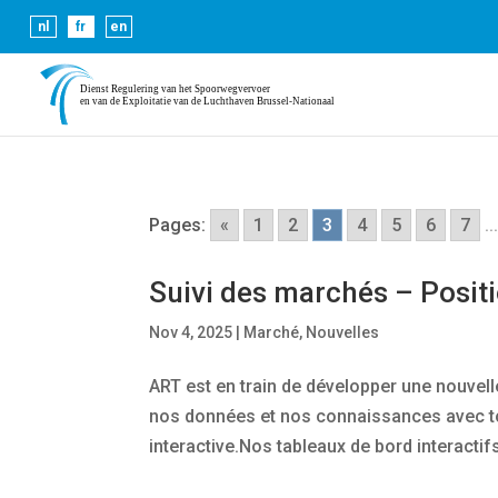
Les cookies nous permettent de vous proposer nos servic
nl
fr
en
Pages:
«
1
2
3
4
5
6
7
..
Suivi des marchés – Posit
Nov 4, 2025
|
Marché
,
Nouvelles
ART est en train de développer une nouvel
nos données et nos connaissances avec tou
interactive.Nos tableaux de bord interactifs