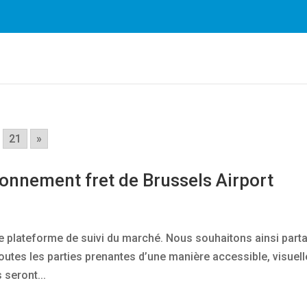
es plus facilement. En utilisant nos services, vous nous do
cookies.
En savoir plus
OK
.
21
»
ionnement fret de Brussels Airport
le plateforme de suivi du marché. Nous souhaitons ainsi part
tes les parties prenantes d’une manière accessible, visuell
 seront...