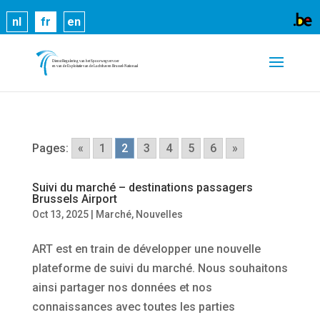
Les cookies nous permettent de vous proposer nos
nl
fr
en
services plus facilement. En utilisant nos services,
vous nous donnez expressément votre accord pour
exploiter ces cookies.
En savoir plus
OK
Pages:
«
1
2
3
4
5
6
»
Suivi du marché – destinations passagers
Brussels Airport
Oct 13, 2025
|
Marché
,
Nouvelles
ART est en train de développer une nouvelle
plateforme de suivi du marché. Nous souhaitons
ainsi partager nos données et nos
connaissances avec toutes les parties