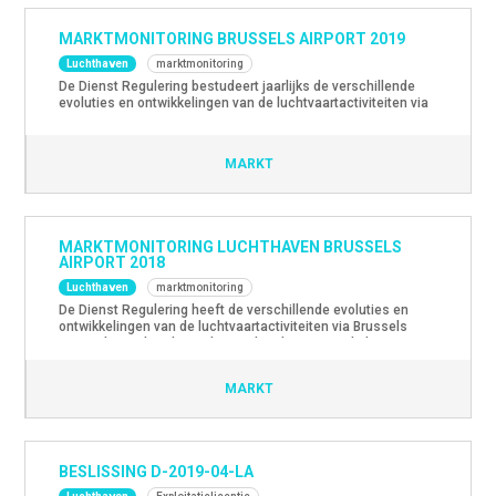
MARKTMONITORING BRUSSELS AIRPORT 2019
Luchthaven
marktmonitoring
De Dienst Regulering bestudeert jaarlijks de verschillende
evoluties en ontwikkelingen van de luchtvaartactiviteiten via
Brussels Airport. Daarbij wordt onder meer ook de competitie
met andere luchthavens en van luchtvaartmaatschappijen
onderling bekeken. De trends en ontwikkelingen voor 2019
MARKT
zijn hier beschikbaar.
MARKTMONITORING LUCHTHAVEN BRUSSELS
AIRPORT 2018
Luchthaven
marktmonitoring
De Dienst Regulering heeft de verschillende evoluties en
ontwikkelingen van de luchtvaartactiviteiten via Brussels
Airport bestudeerd. Daarbij werd onder meer ook de
competitie met andere luchthavens en van
luchtvaartmaatschappijen onderling onderzocht. Het
MARKT
marktmonitoringrapport 2018 is hier beschikbaar.
BESLISSING D-2019-04-LA