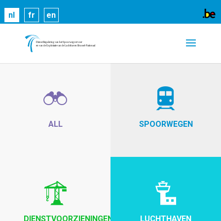
Cookies helpen ons bij het leveren van onze
nl
fr
en
diensten. Door gebruik te maken van onze diensten,
gaat u akkoord met ons gebruik van cookies.
Meer
informatie
OK
ALL
SPOORWEGEN
DIENSTVOORZIENINGEN
LUCHTHAVEN