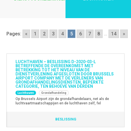
Pages:
«
1
2
3
4
5
6
7
8
...
14
»
LUCHTHAVEN – BESLISSING D-2020-03-L
BETREFFENDE DE OVEREENKOMST MET
BETREKKING TOT HET NIVEAU VAN DE
DIENSTVERLENING AFGESLOTEN DOOR BRUSSELS
AIRPORT COMPANY MET DE VERLENERS VAN
GRONDAFHANDELINGSDIENSTEN, BEPERKTE
CATEGORIE, TEN BEHOEVE VAN DERDEN
Luchthaven
Grondafhandeling
Op Brussels Airport zijn de grondafhandelaars, net als de
luchtvaartmaatschappijen en de luchthaven zelf, fel
getroffen door de impact van de coronacrisis. Eén van de
bagage- en platformafhandelaars van passagiersvluchten,
Swissport Belgium NV, werd ten gevolge van de crisis failliet
BESLISSING
verklaard. Sinds dit faillissement beschikt enkel Aviapartner
nog over een langdurige licentie om bagage- en […]