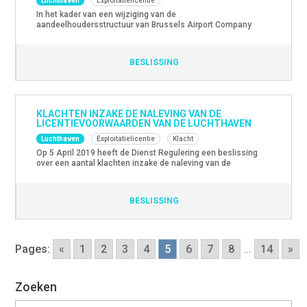
Luchthaven
Exploitatielicentie
In het kader van een wijziging van de
aandeelhoudersstructuur van Brussels Airport Company
heeft de Dienst Regulering op 13 november 2019 een
beslissing genomen aangaande de automatische
vernieuwing van de exploitatielicentie van de luchthaven
BESLISSING
Brussel-Nationaal. Deze beslissing is hier beschikbaar
(enkel in Frans).
KLACHTEN INZAKE DE NALEVING VAN DE
LICENTIEVOORWAARDEN VAN DE LUCHTHAVEN
Luchthaven
Exploitatielicentie
Klacht
Op 5 April 2019 heeft de Dienst Regulering een beslissing
over een aantal klachten inzake de naleving van de
licentievoorwaarden door de luchthavenuitbater Brussels
Airport Company genomen. De Dienst Regulering heeft geen
bevoegdheid om deze klachten te behandelen en besloot
BESLISSING
bijgevolg dat ze niet ontvankelijk waren. (Enkel beschikbaar
in het Frans).
Pages:
«
1
2
3
4
5
6
7
8
...
14
»
Zoeken