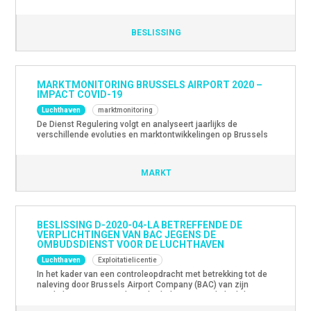
BESLISSING
MARKTMONITORING BRUSSELS AIRPORT 2020 –
IMPACT COVID-19
Luchthaven
marktmonitoring
De Dienst Regulering volgt en analyseert jaarlijks de
verschillende evoluties en marktontwikkelingen op Brussels
Airport. In 2020 werd specifiek de impact van COVID-19 – en
de getroffen maatregelen – op de activiteiten van de
verschillende spelers onderzocht. Daarbij werd mede
MARKT
gekeken naar de verwachte gevolgen en (mogelijke)
maatregelen. Een overzicht van het onderzoek kan hier […]
BESLISSING D-2020-04-LA BETREFFENDE DE
VERPLICHTINGEN VAN BAC JEGENS DE
OMBUDSDIENST VOOR DE LUCHTHAVEN
Luchthaven
Exploitatielicentie
In het kader van een controleopdracht met betrekking tot de
naleving door Brussels Airport Company (BAC) van zijn
verplichtingen jegens de Ombudsdienst voor de luchthaven
Brussel-Nationaal heeft de Dienst Regulering op 7