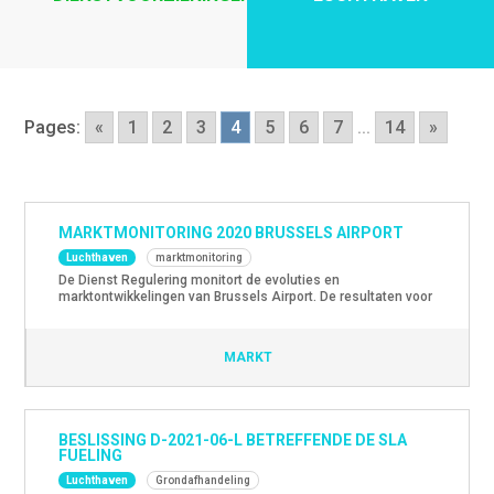
Pages:
«
1
2
3
4
5
6
7
...
14
»
MARKTMONITORING 2020 BRUSSELS AIRPORT
Luchthaven
marktmonitoring
De Dienst Regulering monitort de evoluties en
marktontwikkelingen van Brussels Airport. De resultaten voor
2020 zijn uiteraard sterk beïnvloed door de
gezondheidscrisis. Het monitorrapport is hier beschikbaar.
MARKT
BESLISSING D-2021-06-L BETREFFENDE DE SLA
FUELING
Luchthaven
Grondafhandeling