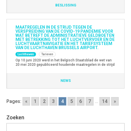
September 2020 beslissing D-2020-04-LA uitgevaardigd. De
BESLISSING
Dienst Regulering oordeelde dat BAC had nagelaten overleg
te plegen en nauw samen te werken met de […]
MAATREGELEN IN DE STRIJD TEGEN DE
VERSPREIDING VAN DE COVID-19 PANDEMIE VOOR
WAT BETREFT DE ADMINISTRATIEVE GELDBOETEN
MET BETREKKING TOT HET LUCHTVERVOER EN DE
LUCHTVAARTNAVIGATIE EN HET TARIEFSYSTEEM
VAN DE LUCHTHAVEN BRUSSELS AIRPORT.
Luchthaven
Tarieven
Op 10 juni 2020 werd in het Belgisch Staatsblad de wet van
20 mei 2020 gepubliceerd houdende maatregelen in de strijd
tegen de verspreiding van de COVID-19 pandemie voor wat
betreft de administratieve geldboeten met betrekking tot het
luchtvervoer en de luchtvaartnavigatie en het tariefsysteem
NEWS
van de luchthaven Brussels Airport. Deze wet is gesteund op
[…]
Pages:
«
1
2
3
4
5
6
7
...
14
»
Zoeken