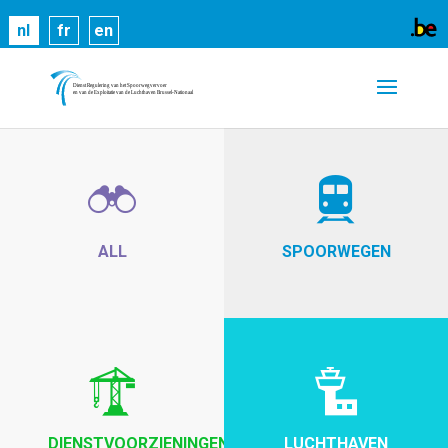
Cookies helpen ons bij het leveren van onze
nl
fr
en
diensten. Door gebruik te maken van onze diensten,
gaat u akkoord met ons gebruik van cookies.
Meer
informatie
OK
ALL
SPOORWEGEN
DIENSTVOORZIENINGEN
LUCHTHAVEN