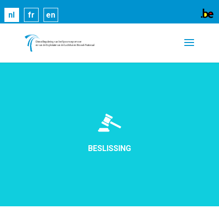
Cookies helpen ons bij het leveren van onze
nl
fr
en
diensten. Door gebruik te maken van onze diensten,
gaat u akkoord met ons gebruik van cookies.
Meer
informatie
OK
BESLISSING