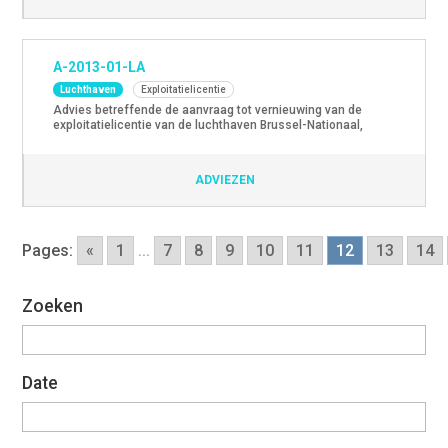
ontvankelijk en […]
A-2013-01-LA
Luchthaven
Exploitatielicentie
Advies betreffende de aanvraag tot vernieuwing van de
exploitatielicentie van de luchthaven Brussel-Nationaal,
ingediend door “The Brussels Airport Company”.
ADVIEZEN
Pages:
«
1
...
7
8
9
10
11
12
13
14
Zoeken
Date