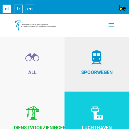
Cookies helpen ons bij het leveren van onze
nl
fr
en
diensten. Door gebruik te maken van onze diensten,
gaat u akkoord met ons gebruik van cookies.
Meer
informatie
OK
ALL
SPOORWEGEN
DIENSTVOORZIENINGEN
LUCHTHAVEN