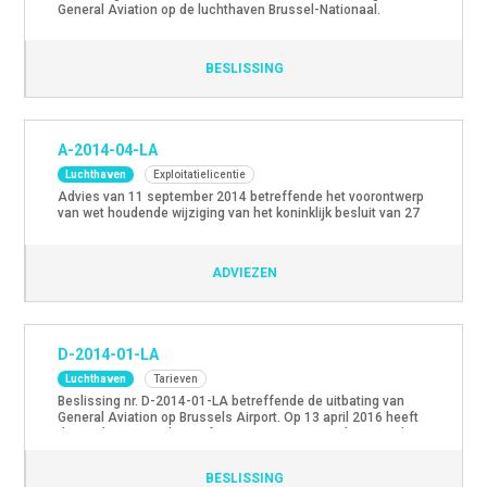
General Aviation op de luchthaven Brussel-Nationaal.
BESLISSING
A-2014-04-LA
Luchthaven
Exploitatielicentie
Advies van 11 september 2014 betreffende het voorontwerp
van wet houdende wijziging van het koninklijk besluit van 27
mei 2004 betreffende de omzetting van Brussels
International Airport Company (B.I.A.C.) in een naamloze
vennootschap van privaatrecht en betreffende de
ADVIEZEN
luchthaveninstallaties en het voorontwerp van wet houdende
wijziging van het koninklijk besluit van 21 juni 2004
betreffende […]
D-2014-01-LA
Luchthaven
Tarieven
Beslissing nr. D-2014-01-LA betreffende de uitbating van
General Aviation op Brussels Airport. Op 13 april 2016 heeft
de 18e kamer van het Hof van Beroep te Brussel uitspraak
gedaan inzake het hoger beroep dat werd ingediend door
Abelag tegen de beslissing D-2014-01-LA van de Dienst
BESLISSING
Regulering. Het Hof heeft geoordeeld dat de vordering