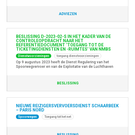
2023-05-S. Dit advies kan hier geraadpleegd worden.
ADVIEZEN
BESLISSING D-2023-02-S IN HET KADER VAN DE
CONTROLEOPDRACHT NAAR HET
REFERENTIEDOCUMENT ‘TOEGANG TOT DE
TICKETINGDIENSTEN EN -RUIMTES’ VAN NMBS
Dienstvoorzieningen
toegang dienstvoorzieningen
Op 9 augustus 2023 heeft de Dienst Regulering van het
Spoorwegvervoer en van de Exploitatie van de Luchthaven
Brussel-Nationaal een beslissing uitgevaardigd in het kader
van de controleopdracht naar het Referentiedocument
‘Toegang tot de Ticketingdiensten en ruimtes’ van NMBS. Het
BESLISSING
doel van deze controleopdracht was na te gaan of de
bepalingen die zijn opgenomen in […]
NIEUWE REIZIGERSVERVOERSDIENST SCHAARBEEK
– PARIS NORD
Spoorwegen
Toegang tot het net
BESLISSING