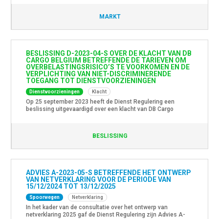
op de markt van het reizigersvervoer per spoor voor het jaar
2022 is beschikbaar.
MARKT
BESLISSING D-2023-04-S OVER DE KLACHT VAN DB
CARGO BELGIUM BETREFFENDE DE TARIEVEN OM
OVERBELASTINGSRISICO’S TE VOORKOMEN EN DE
VERPLICHTING VAN NIET-DISCRIMINERENDE
TOEGANG TOT DIENSTVOORZIENINGEN
Dienstvoorzieningen
Klacht
Op 25 september 2023 heeft de Dienst Regulering een
beslissing uitgevaardigd over een klacht van DB Cargo
Belgium tegen Infrabel in diens hoedanigheid van exploitant
van dienstvoorzieningen. De klager was van mening dat de
tarieven om overbelastingsrisico’s te voorkomen
BESLISSING
discriminatoir zijn en dat het principe van de niet-
discriminerende toegang tot dienstvoorzieningen
geschonden werd. Ook zou […]
ADVIES A-2023-05-S BETREFFENDE HET ONTWERP
VAN NETVERKLARING VOOR DE PERIODE VAN
15/12/2024 TOT 13/12/2025
Spoorwegen
Netverklaring
In het kader van de consultatie over het ontwerp van
netverklaring 2025 gaf de Dienst Regulering zijn Advies A-