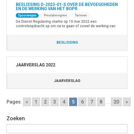
BESLISSING D-2023-01-S OVER DE BEVOEGDHEDEN
EN DE WERKING VAN HET BOPR
Spoorwegen
Prestatieregime
Tarieven
De Dienst Regulering startte op 10 mei 2022 een
controleopdracht op om na te gaan of zowel de werking van
het Beheersorgaan Prestatieregeling (hierna: BOPR
genoemd) als de toepassing van de prestatieregelingen
2020 en 2021 conform de Spoorcodex zijn. Op 19 juli 2023
BESLISSING
nam de Dienst Regulering een beslissing over de werking
van het BOPR. […]
JAARVERSLAG 2022
JAARVERSLAG
Pages:
«
1
2
3
4
5
6
7
8
...
20
»
Zoeken