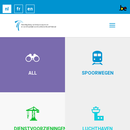
Cookies helpen ons bij het leveren van onze
nl
fr
en
diensten. Door gebruik te maken van onze diensten,
gaat u akkoord met ons gebruik van cookies.
Meer
informatie
OK
ALL
SPOORWEGEN
DIENSTVOORZIENINGEN
LUCHTHAVEN