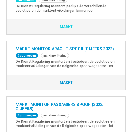
Luchthaven
marktmonitoring
De Dienst Regulering monitort jaarlijks de verschillende
evoluties en de marktontwikkelingen binnen de
luchthavensector, in het bijzonder voor Brussels Airport. De
belangrijkste trends en ontwikkelingen in 2022 kunnen
geraadpleegd worden in het nieuwe monitorrapport.
MARKT
MARKT MONITOR VRACHT SPOOR (CIJFERS 2022)
Spoorwegen
marktmonitoring
De Dienst Regulering monitort en bestudeert de evoluties en
marktontwikkelingen van de Belgische spoorwegsector. Het
nieuwste rapport met de evoluties en marktontwikkelingen
op de markt van het vrachtvervoer per spoor voor het jaar
2022 is beschikbaar.
MARKT
MARKTMONITOR PASSAGIERS SPOOR (2022
CIJFERS)
Spoorwegen
marktmonitoring
De Dienst Regulering monitort en bestudeert de evoluties en
marktontwikkelingen van de Belgische spoorwegsector. Het
nieuwste rapport met de evoluties en marktontwikkelingen