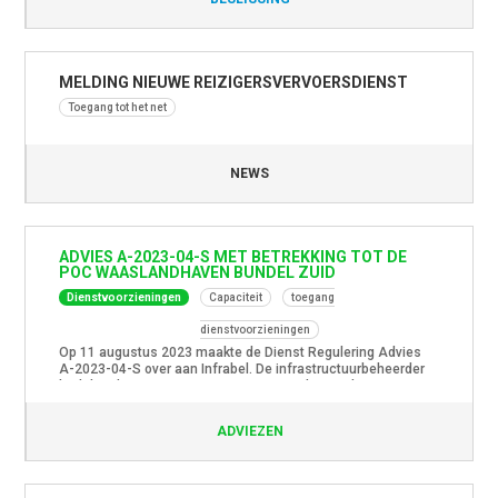
MELDING NIEUWE REIZIGERSVERVOERSDIENST
Toegang tot het net
NEWS
ADVIES A-2023-04-S MET BETREKKING TOT DE
POC WAASLANDHAVEN BUNDEL ZUID
Dienstvoorzieningen
Capaciteit
toegang
dienstvoorzieningen
Op 11 augustus 2023 maakte de Dienst Regulering Advies
A-2023-04-S over aan Infrabel. De infrastructuurbeheerder
had dit advies gevraag over een voorstel tot verbetering van
het flow management in de dienstvoorziening
Waaslandhaven bundel Zuid. Via een Proof of Concept (POC)
ADVIEZEN
wenst Infrabel een nieuwe manier van bundelbeheer te
introduceren.Het advies bestaat uit drie onderdelen. In […]