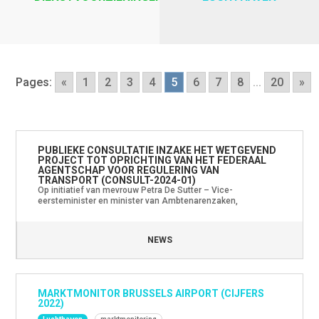
Pages:
«
1
2
3
4
5
6
7
8
...
20
»
PUBLIEKE CONSULTATIE INZAKE HET WETGEVEND
PROJECT TOT OPRICHTING VAN HET FEDERAAL
AGENTSCHAP VOOR REGULERING VAN
TRANSPORT (CONSULT-2024-01)
Op initiatief van mevrouw Petra De Sutter – Vice-
eersteminister en minister van Ambtenarenzaken,
Overheidsbedrijven, Telecommunicatie en Post en tevens
referentieminister bevoegd voor de Dienst Regulering –
zullen binnenkort een wetsontwerp en de bijbehorende
NEWS
uitvoeringsbesluiten worden ingediend om te voldoen aan de
Europese bepalingen inzake de onafhankelijkheid en de
organisatie van de economische regulator voor het […]
MARKTMONITOR BRUSSELS AIRPORT (CIJFERS
2022)