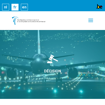
Les cookies nous permettent de vous proposer nos
nl
fr
en
services plus facilement. En utilisant nos services,
vous nous donnez expressément votre accord pour
exploiter ces cookies.
En savoir plus
OK
DÉCISION