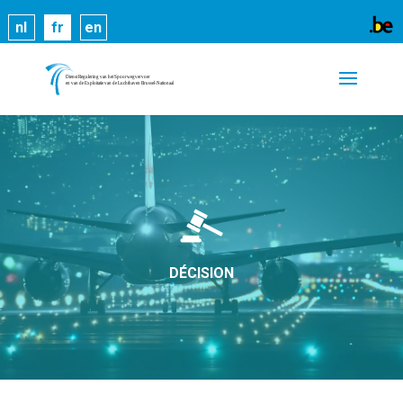
Les cookies nous permettent de vous proposer nos
nl
fr
en
services plus facilement. En utilisant nos services,
vous nous donnez expressément votre accord pour
exploiter ces cookies.
En savoir plus
OK
DÉCISION