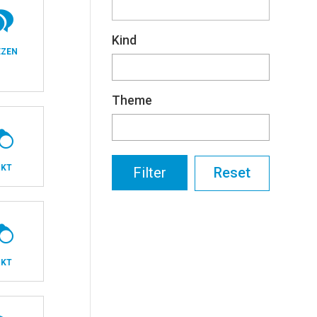
Kind
EZEN
Theme
KT
Reset
KT