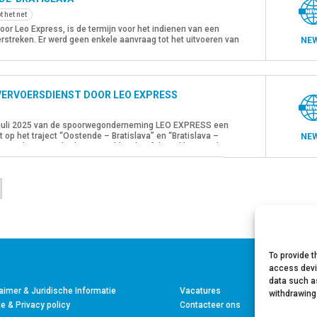
t het net
or Leo Express, is de termijn voor het indienen van een
streken. Er werd geen enkele aanvraag tot het uitvoeren van
NE
 het omschreven traject en met ingang van 13 december
VERVOERSDIENST DOOR LEO EXPRESS
 juli 2025 van de spoorwegonderneming LEO EXPRESS een
 op het traject “Oostende – Bratislava” en “Bratislava –
NE
gen worden aangeboden.De melding heeft betrekking op de
To provide t
access devi
data such as
aimer & Juridische Informatie
Vacatures
withdrawing
e & Privacy policy
Contacteer ons