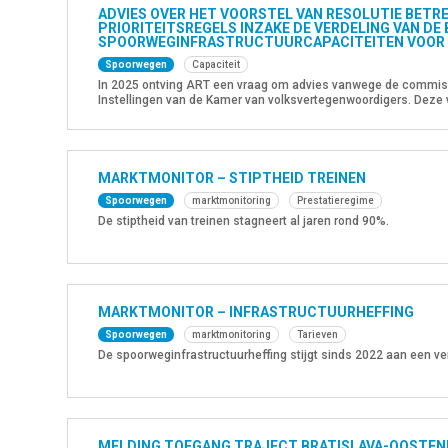
ADVIES OVER HET VOORSTEL VAN RESOLUTIE BETR
PRIORITEITSREGELS INZAKE DE VERDELING VAN DE
SPOORWEGINFRASTRUCTUURCAPACITEITEN VOOR 
Spoorwegen
Capaciteit
In 2025 ontving ART een vraag om advies vanwege de commissi
Instellingen van de Kamer van volksvertegenwoordigers. Deze 
betreffende de aanpassing van de prioriteitsregels inzake de 
spoorweginfrastructuurcapaciteiten voor wat het personenvervo
MARKTMONITOR – STIPTHEID TREINEN
Spoorwegen
marktmonitoring
Prestatieregime
De stiptheid van treinen stagneert al jaren rond 90%.
MARKTMONITOR – INFRASTRUCTUURHEFFING
Spoorwegen
marktmonitoring
Tarieven
De spoorweginfrastructuurheffing stijgt sinds 2022 aan een ve
MELDING TOEGANG TRAJECT BRATISLAVA-OOSTEN