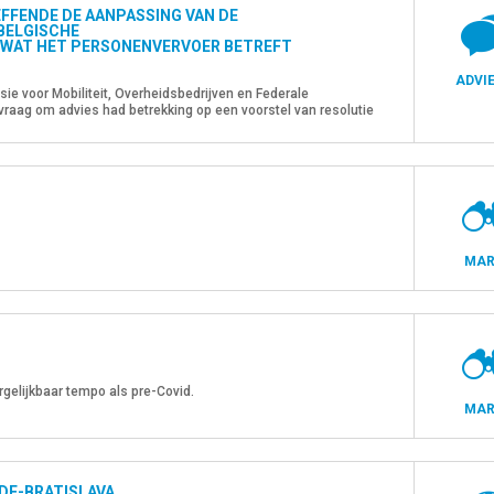
EFFENDE DE AANPASSING VAN DE
 BELGISCHE
WAT HET PERSONENVERVOER BETREFT
ADVI
e voor Mobiliteit, Overheidsbedrijven en Federale
vraag om advies had betrekking op een voorstel van resolutie
verdeling van de Belgische
er betreft.In zijn advies A-2025-02-S heeft […]
MAR
rgelijkbaar tempo als pre-Covid.
MAR
DE-BRATISLAVA