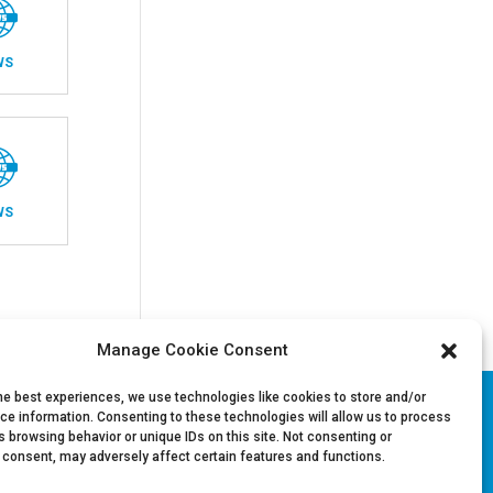
WS
WS
Manage Cookie Consent
he best experiences, we use technologies like cookies to store and/or
ce information. Consenting to these technologies will allow us to process
 browsing behavior or unique IDs on this site. Not consenting or
Volg ons op LinkedIn
 consent, may adversely affect certain features and functions.