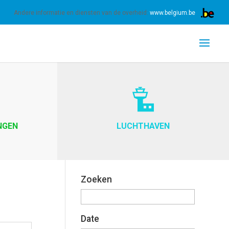
 ons gebruik van cookies.
Meer informatie
OK
Andere informatie en diensten van de overheid:
www.belgium.be
NGEN
LUCHTHAVEN
Zoeken
Date