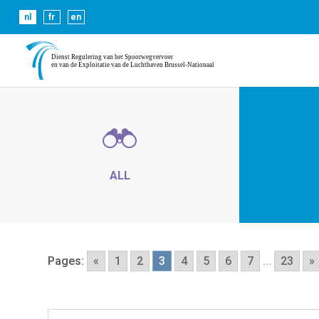
Cookies helpen ons bij het leveren van onze diensten. 
nl
fr
en
ALL
Pages:
«
1
2
3
4
5
6
7
...
23
»