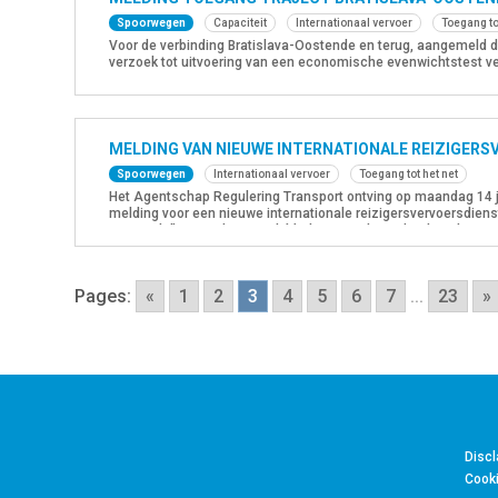
Spoorwegen
Capaciteit
Internationaal vervoer
Toegang to
Voor de verbinding Bratislava-Oostende en terug, aangemeld do
verzoek tot uitvoering van een economische evenwichtstest ver
deze test ingediend. De aangemelde dienst mag daarom, voor
2026, ook […]
MELDING VAN NIEUWE INTERNATIONALE REIZIGERS
Spoorwegen
Internationaal vervoer
Toegang tot het net
Het Agentschap Regulering Transport ontving op maandag 14
melding voor een nieuwe internationale reizigersvervoersdienst
Oostende”. Deze dienst zal één keer per dag in beide richtin
toegang tot het Belgische spoorwegnet en […]
Pages:
«
1
2
3
4
5
6
7
...
23
»
Discl
Cooki