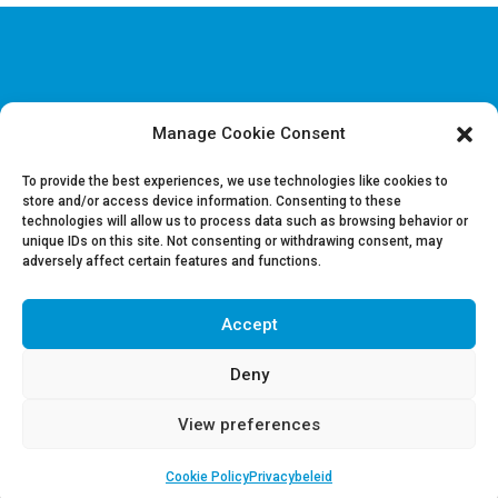
Manage Cookie Consent
Disclaimer & Juridische Informatie
Cookie & Privacy policy
To provide the best experiences, we use technologies like cookies to
store and/or access device information. Consenting to these
technologies will allow us to process data such as browsing behavior or
Vacatures
unique IDs on this site. Not consenting or withdrawing consent, may
Contacteer ons
adversely affect certain features and functions.
Volg ons op LinkedIn
Accept
Deny
View preferences
Cookie Policy
Privacybeleid
Copyright 2018 | REGUL | Powered by
The Crew Communication