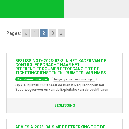
Pages:
«
1
2
3
»
BESLISSING D-2023-02-S IN HET KADER VAN DE
CONTROLEOPDRACHT NAAR HET
REFERENTIEDOCUMENT ‘TOEGANG TOT DE
TICKETINGDIENSTEN EN -RUIMTES’ VAN NMBS
Dienstvoorzieningen
toegang dienstvoorzieningen
Op 9 augustus 2023 heeft de Dienst Regulering van het
Spoorwegvervoer en van de Exploitatie van de Luchthaven
Brussel-Nationaal een beslissing uitgevaardigd in het kader
van de controleopdracht naar het Referentiedocument
‘Toegang tot de Ticketingdiensten en ruimtes’ van NMBS. Het
BESLISSING
doel van deze controleopdracht was na te gaan of de
bepalingen die zijn opgenomen in […]
ADVIES A-2023-04-S MET BETREKKING TOT DE