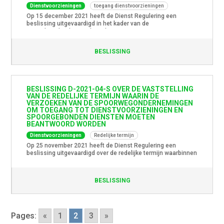
Dienstvoorzieningen
toegang dienstvoorzieningen
Op 15 december 2021 heeft de Dienst Regulering een
beslissing uitgevaardigd in het kader van de
controleopdracht naar het Algemeen
Spoorbedieningsprotocol van Zuidnatie NV, een
dienstvoorziening in de Haven van Antwerpen. De Dienst
BESLISSING
Regulering besliste dat het Algemeen
Spoorbedieningsprotocol niet volledig conform de vereisten
van de geldende reglementering is en er nog enkele
aanpassingen aan […]
BESLISSING D-2021-04-S OVER DE VASTSTELLING
VAN DE REDELIJKE TERMIJN WAARIN DE
VERZOEKEN VAN DE SPOORWEGONDERNEMINGEN
OM TOEGANG TOT DIENSTVOORZIENINGEN EN
SPOORGEBONDEN DIENSTEN MOETEN
BEANTWOORD WORDEN
Dienstvoorzieningen
Redelijke termijn
Op 25 november 2021 heeft de Dienst Regulering een
beslissing uitgevaardigd over de redelijke termijn waarbinnen
de verzoeken van de spoorwegondernemingen om toegang
tot dienstvoorzieningen en spoorgebonden diensten moeten
worden beantwoord. In deze beslissing worden enerzijds de
BESLISSING
reacties van de spoorsector naar aanleiding van de publieke
consultatie over dit thema verwerkt en beoordeeld.
Anderzijds wordt […]
Pages:
«
1
2
3
»