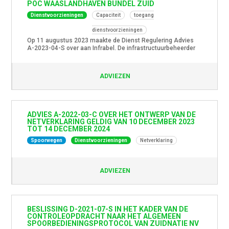
POC WAASLANDHAVEN BUNDEL ZUID
Dienstvoorzieningen
Capaciteit
toegang
dienstvoorzieningen
Op 11 augustus 2023 maakte de Dienst Regulering Advies
A-2023-04-S over aan Infrabel. De infrastructuurbeheerder
had dit advies gevraag over een voorstel tot verbetering van
het flow management in de dienstvoorziening
Waaslandhaven bundel Zuid. Via een Proof of Concept (POC)
ADVIEZEN
wenst Infrabel een nieuwe manier van bundelbeheer te
introduceren.Het advies bestaat uit drie onderdelen. In […]
ADVIES A-2022-03-C OVER HET ONTWERP VAN DE
NETVERKLARING GELDIG VAN 10 DECEMBER 2023
TOT 14 DECEMBER 2024
Spoorwegen
Dienstvoorzieningen
Netverklaring
ADVIEZEN
BESLISSING D-2021-07-S IN HET KADER VAN DE
CONTROLEOPDRACHT NAAR HET ALGEMEEN
SPOORBEDIENINGSPROTOCOL VAN ZUIDNATIE NV