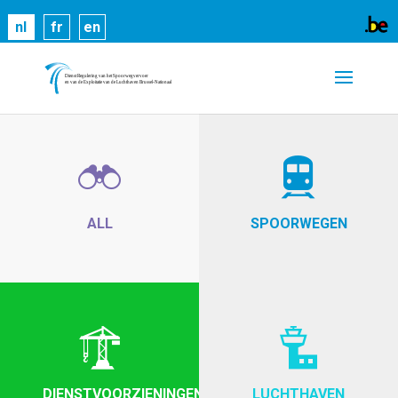
Cookies helpen ons bij het leveren van onze
nl
fr
en
diensten. Door gebruik te maken van onze diensten,
gaat u akkoord met ons gebruik van cookies.
Meer
informatie
OK
ALL
SPOORWEGEN
DIENSTVOORZIENINGEN
LUCHTHAVEN