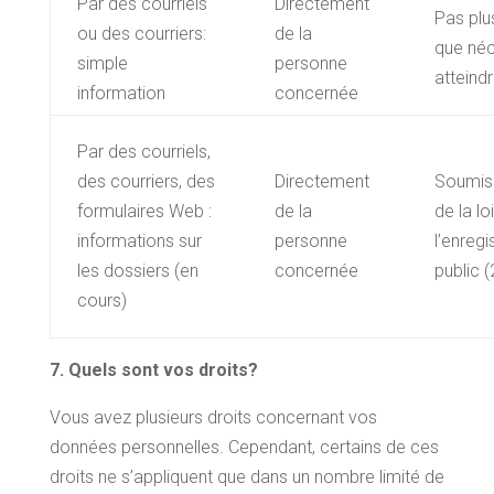
Par des courriels
Directement
Pas plu
ou des courriers:
de la
que néc
simple
personne
atteindr
information
concernée
Par des courriels,
des courriers, des
Directement
Soumis
formulaires Web :
de la
de la lo
informations sur
personne
l’enreg
les dossiers (en
concernée
public 
cours)
7.
Quels sont vos droits?
Vous avez plusieurs droits concernant vos
données personnelles. Cependant, certains de ces
droits ne s’appliquent que dans un nombre limité de