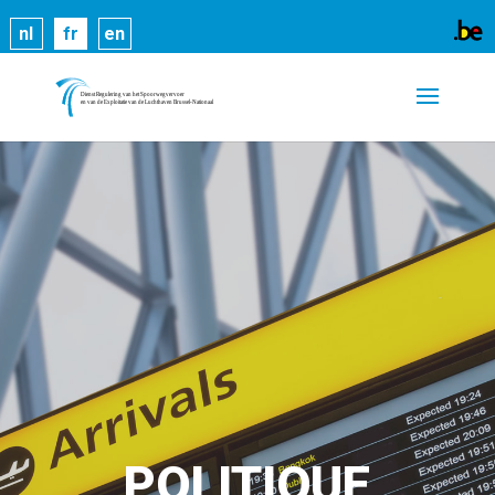
Les cookies nous permettent de vous proposer nos
nl
fr
en
services plus facilement. En utilisant nos services,
vous nous donnez expressément votre accord pour
exploiter ces cookies.
En savoir plus
OK
POLITIQUE