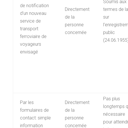
Soumis aux
de notification
Directement
termes de la
d’un nouveau
de la
sur
service de
personne
l’enregistre
transport
concernée
public
ferroviaire de
(24.06.1955
voyageurs
envisagé
Pas plus
Par les
Directement
longtemps 
formulaires de
de la
nécessaire
contact: simple
personne
pour atteind
information
concernée