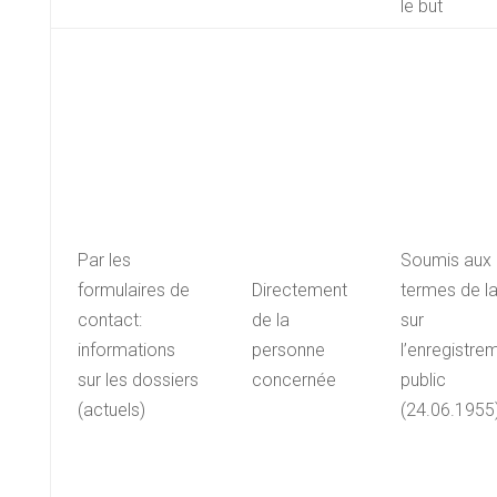
le but
Par les
Soumis aux
formulaires de
Directement
termes de la
contact:
de la
sur
informations
personne
l’enregistre
sur les dossiers
concernée
public
(actuels)
(24.06.1955