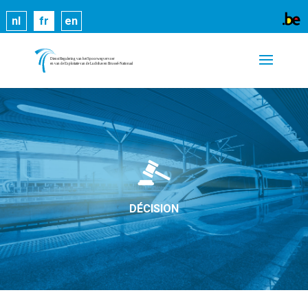
Les cookies nous permettent de vous proposer nos
nl
fr
en
services plus facilement. En utilisant nos services,
vous nous donnez expressément votre accord pour
exploiter ces cookies.
En savoir plus
OK
DÉCISION