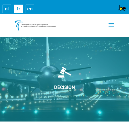
Les cookies nous permettent de vous proposer nos
nl
fr
en
services plus facilement. En utilisant nos services,
vous nous donnez expressément votre accord pour
exploiter ces cookies.
En savoir plus
OK
DÉCISION