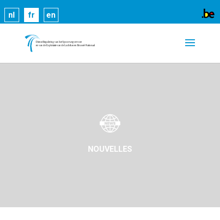
Les cookies nous permettent de vous proposer nos
nl
fr
en
services plus facilement. En utilisant nos services,
vous nous donnez expressément votre accord pour
exploiter ces cookies.
En savoir plus
OK
NOUVELLES