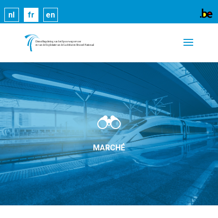
Les cookies nous permettent de vous proposer nos
nl
fr
en
services plus facilement. En utilisant nos services,
vous nous donnez expressément votre accord pour
exploiter ces cookies.
En savoir plus
OK
MARCHÉ