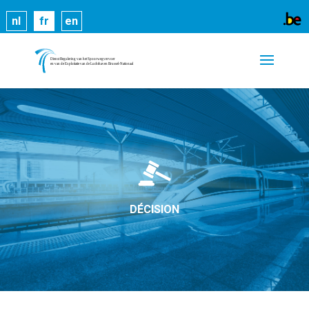
Les cookies nous permettent de vous proposer nos
nl
fr
en
services plus facilement. En utilisant nos services,
vous nous donnez expressément votre accord pour
exploiter ces cookies.
En savoir plus
OK
DÉCISION