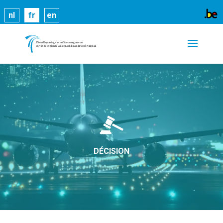
Les cookies nous permettent de vous proposer nos
nl
fr
en
services plus facilement. En utilisant nos services,
vous nous donnez expressément votre accord pour
exploiter ces cookies.
En savoir plus
OK
DÉCISION