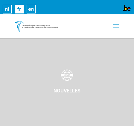
Les cookies nous permettent de vous proposer nos
nl
fr
en
services plus facilement. En utilisant nos services,
vous nous donnez expressément votre accord pour
exploiter ces cookies.
En savoir plus
OK
NOUVELLES