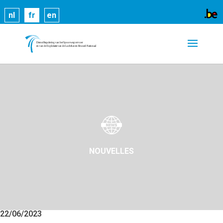
Les cookies nous permettent de vous proposer nos
nl
fr
en
services plus facilement. En utilisant nos services,
vous nous donnez expressément votre accord pour
exploiter ces cookies.
En savoir plus
OK
NOUVELLES
22/06/2023