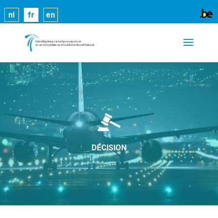
Les cookies nous permettent de vous proposer nos
nl
fr
en
services plus facilement. En utilisant nos services,
vous nous donnez expressément votre accord pour
exploiter ces cookies.
En savoir plus
OK
DÉCISION