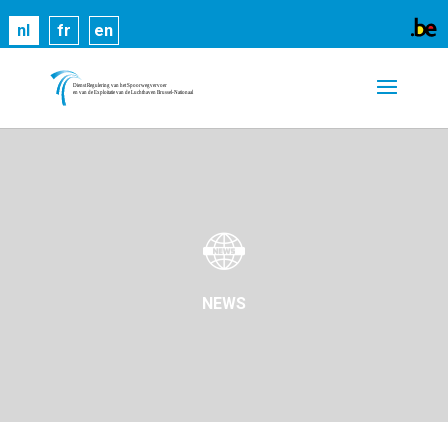
Cookies helpen ons bij het leveren van onze
nl
fr
en
diensten. Door gebruik te maken van onze diensten,
gaat u akkoord met ons gebruik van cookies.
Meer
informatie
OK
NEWS