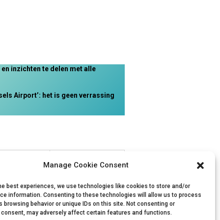
n inzichten te delen met alle
s Airport’: het is geen verrassing
Manage Cookie Consent
he best experiences, we use technologies like cookies to store and/or
ce information. Consenting to these technologies will allow us to process
Download
 browsing behavior or unique IDs on this site. Not consenting or
 consent, may adversely affect certain features and functions.