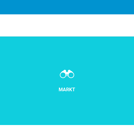
Door gebruik te maken van onze diensten, gaat u akkoord met
MARKT