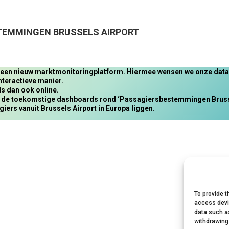
TEMMINGEN BRUSSELS AIRPORT
n een nieuw marktmonitoringplatform. Hiermee wensen we onze data e
nteractieve manier.
s dan ook online.
an de toekomstige dashboards rond ‘Passagiersbestemmingen Brussel
ers vanuit Brussels Airport in Europa liggen.
To provide t
access devi
data such as
withdrawing