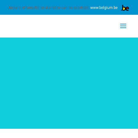
 ons gebruik van cookies.
Meer informatie
OK
Andere informatie en diensten van de overheid:
www.belgium.be