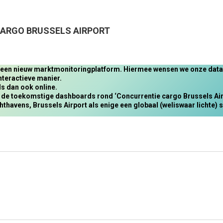
ARGO BRUSSELS AIRPORT
n een nieuw marktmonitoringplatform. Hiermee wensen we onze data e
nteractieve manier.
s dan ook online.
n de toekomstige dashboards rond ‘Concurrentie cargo Brussels Airpo
thavens, Brussels Airport als enige een globaal (weliswaar lichte) s