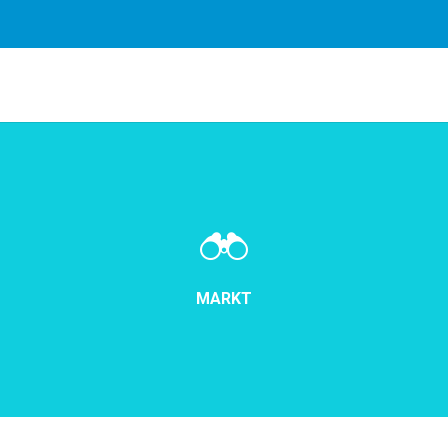
Door gebruik te maken van onze diensten, gaat u akkoord met
MARKT