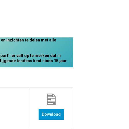
n inzichten te delen met alle
rt’: er valt op te merken dat in
tijgende tendens kent sinds 15 jaar.
Download