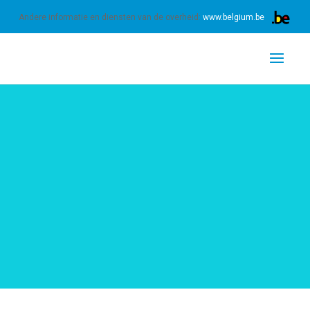
 ons gebruik van cookies.
Meer informatie
OK
Andere informatie en diensten van de overheid:
www.belgium.be