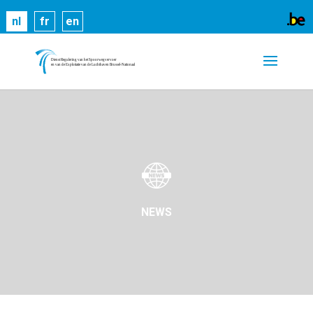
Cookies helpen ons bij het leveren van onze
nl
fr
en
diensten. Door gebruik te maken van onze diensten,
gaat u akkoord met ons gebruik van cookies.
Meer
informatie
OK
NEWS