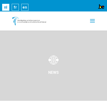
Cookies helpen ons bij het leveren van onze
nl
fr
en
diensten. Door gebruik te maken van onze diensten,
gaat u akkoord met ons gebruik van cookies.
Meer
informatie
OK
NEWS